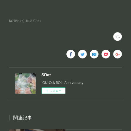
NOTE
(
126
)
MUSIC
(
11
)
5Oat
tOkirOck 5Oth Anniversary
フォロー
関連記事