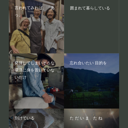
言われてみれば、「あ
囲まれて暮らしている
っ」
発揮してしまいそうな
忘れ合いたい 目的を
環境に身を置いていな
いだけ
別けている
た だ い ま た ね