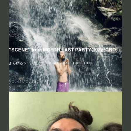
こんな時に東京まで行くことないじゃない という気象の中。どうして
も食べたいカリーがあったもので車を走らせた。途中まで何事もないか
のような空。山梨に入った辺りから変わりはじめ空の色、高速は通行…
2024.07.08 13:10
"SCENE" from MCFDN LAST PARTY@京都GROWLY
あらゆるシーン携えて。RESPECT ALL THE FUTURE .
2024.07.02 12:04