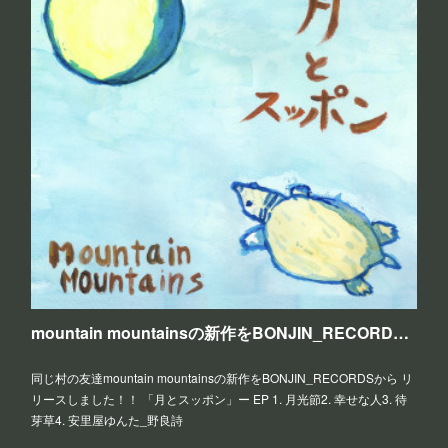
mountain mountainsの新作をBONJIN_RECORDSから リリース！！
同じ村の友達mountain mountainsの新作をBONJIN_RECORDSから リ
リースしました！！ 「月とスッポン」ー EP 1. 月光節2. 幸せな人3. 待
芽草4. 安里屋ゆんた_野良詩