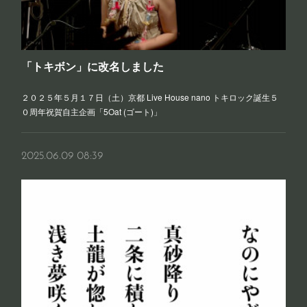
「トキボン」に改名しました
２０２５年５月１７日（土）京都 Live House nano トキロック誕生５
０周年祝賀自主企画「5Oat (ゴート)」
2025.06.09 08:39