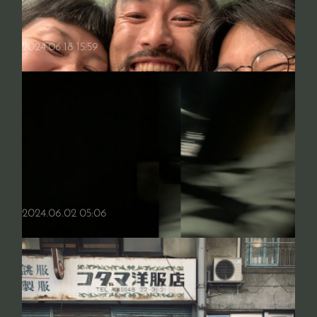
どうやら今年は言えそうにない
夏にクーラーがなくても全然快適に過ごせるんだよと、少しばかり自慢
2024.06.18 15:59
げにクーラーがないと過ごせない地域に方々に言えることだけが我が家
の誇りであったが、どうやら今年は言えそうにない。 ソファに座っ…
2024.06.02 05:06
繋がること・感じること
凄まじい湿気の中で梅雨を存分に感じている今日この頃☔️ 夏至を過ぎて