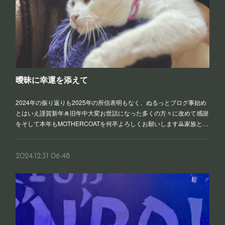
曖昧に幸運を添えて
2024年の振り返りも2025年の所信表明もなく、ぬるっとブログ事始め
とはいえ謹賀新年🎍旧年中大変お世話になった多くの方々に改めて感謝
をそして本年もMOTHERCOATを何卒よろしくお願いします🙇家族と…
2024.12.31 06:48