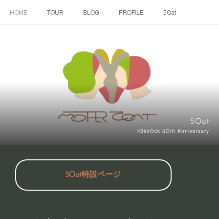
HOME
TOUR
BLOG
PROFILE
5Oat
5Oat
tOkirOck 5Oth Anniversary
5Oat特設ページ