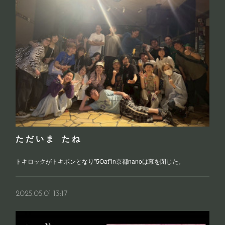
た だ い ま た ね
トキロックがトキボンとなり”5Oat”in京都nanoは幕を閉じた。
2025.05.01 13:17