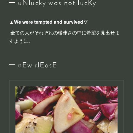
uNlucky was not lucKy
▲We were tempted and survived▽
全ての人がそれぞれの曖昧さの中に希望を見出せま
すように。
nEw rlEasE