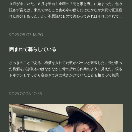
９月が来ていた。８月は半自主企画の「間と素と野」に始まった。包み
隠さず言えば、東京でやること含め今の僕らにはなかなか大変で正直疲
れた部分もあった。が、不思議なもので終わってみればそれはそれで…
2025.08.03 16:20
囲まれて暮らしている
さっきのことである。梅酒を入れてた瓶がパーンと破裂した。飛び散っ
た梅酒を拭き取るのはなかなかに骨の折れる作業のように見えた。僕も
トキボンもすっかり寝巻きで床に就きかけていたことも相まって気乗…
2025.07.08 10:35