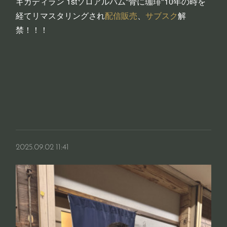
ギガディラン 1stソロアルバム"骨に珈琲"10年の時を
経てリマスタリングされ
配信販売
、
サブスク
解
禁！！！
2025.09.02 11:41