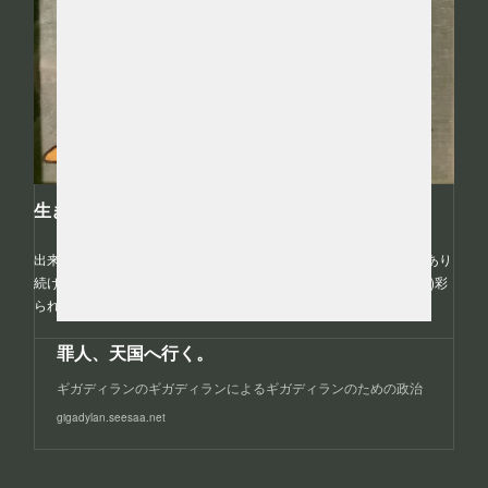
生きてる奴は大体友達。
出来事は記憶の数だけある、そこに優劣はなく、ただ出来事としてあり
続け、ある事は色褪せていき、ある事は(語ること語られるによって)彩
られていく。ちょっと何言ってるかわかんないです for me。
罪人、天国へ行く。
ギガディランのギガディランによるギガディランのための政治
gigadylan.seesaa.net