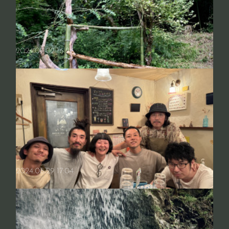
2024.09.02 16:26
一度死んだ だから復活なのだ
もう一昨晩になるけれど、吹田ＳＡにて事切れてのち朝9時頃、神戸か
ら無事家に帰ってきました私たち余り寝ていないにも関わらず、服も着
替えずにそのまま掃除機がけをして更に出かけるなど、普段パワー無…
祭りのあと
2024.08.29 17:04
過ごしやすい季節になった。涼しくなったらやろうと夏に口走ったこと
をやるわけでもなく のらりくらりと時間と一緒に流れている。人と会
うともう少し人間らしく生きれればと思うし、 猫を見てたらもう少…
どこを切り取っても笑い話