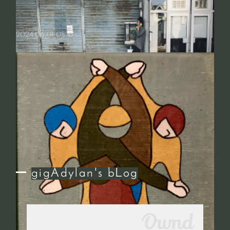
もまだ夜7時過ぎが明るい事に嬉しさを感じておりますが皆さまお元気
にお過ごしでしょうか❓ 先月末に京都pub VOXhallにてgakiちゃんの…
そういう作りになっている。
2024.06.01 05:47
急に寒くなって、しまったばかりの冬物をまた出してきて羽織ったり、
履いたり。 大体、何か書いてみようかと思う時は雨の日だ。雨に濡れ
濃くなった緑が何故か僕をそういう気分させる。 限りなく不安もな…
ぼくら半分、現実の中。
雷が鳴って、大雨が降っている。トキロックの調子は大体寝顔でわか
る。多分、気圧だな。
gigAdylan's bLog