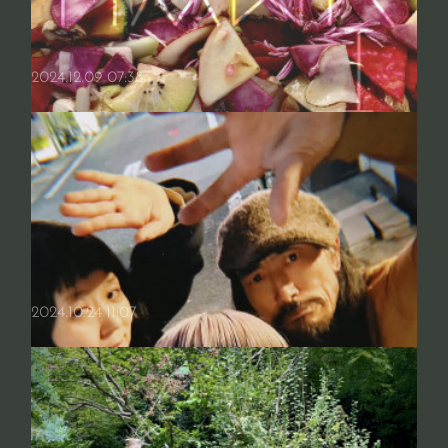
昨晩、ライヴ納めとして７年振りに名古屋CLUB ROCK’N’ROLL(以下ロ
ック) に出演させてもらい、全くタイムラグを感じないあの時のままの
ロック店内およびPA井藤さんの風貌と、鋭さがまろやかさに円熟し…
2024.12.09 07:38
そこに今になって知る歴史がある
今年も誘ってくださる方々、場所を提供してくださる方々、観に来てい
ただける方々、多くの方々のお力添えを頂き色々な場所でライヴを行え
たこと、心を通わせる事が出来たこと、感謝申し上げます🙇‍♀️ 出会っ…
2024.10.24 11:07
New Release "HAWKING" 2024 Christmas gift!!!!
新譜「HAWKING」をリリースしました！