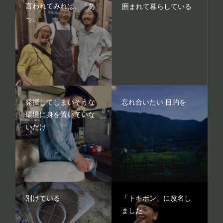
言われてみれば、「あ
囲まれて暮らしている
っ」
発揮してしまいそうな
忘れ合いたい 目的を
環境に身を置いていな
いだけ
別けている
「トキボン」に改名し
ました