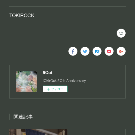
TOKIROCK
5Oat
tOkirOck 5Oth Anniversary
フォロー
関連記事