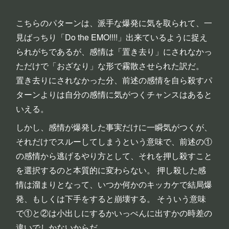
こちらのパターンは、派手な爆発に気を取られて、一
見ばっちり「Do the EMO!!!!」出来ているように捉え
られがちであるが、感情は「置き去り」にされなかっ
ただけで「おざなり」な形で霧散させられた訳だ。
置き去りにされなかった分、前述の感情を自ら殺すパ
ターンよりは自分の感情に気がつくチャンスはあると
いえる。
しかし、感情が爆発した事実だけに一瞬気がつくが、
それだけでスルーしてしまうという意味で、前述の①
の感情から逃げるやり方として、それを押し殺すこと
を選択するのと本質的に変わらない。 押し殺した感
情は溜まりとなって、いつか何かのキッカケで結局爆
発、もしくは下手をすると崩壊する。 そういう意味
で①と②は小出しにするかいっぺんに出すかの時差の
違いでしかないからだ。