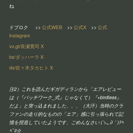
ね
ドブロク >>
公式WEB
>>
公式X
>>
公式
Instagram
vo,gt/長瀬寛司 X
bs/ダッハーラ X
ds/佐々木タカヒト X
注2）これを読んだギガディランから「エアレビュー
は（『パッチワーク_式』じゃなくて）『+birdless』
だよ」と突っ込まれました、、、（大汗）当時のクラ
ファンの走り的なものの「エア」感に引っ張られて記
憶を捏造していたようです、ごめんなさい (´>؂∂｀)ﾃﾍ
ﾍﾟﾛ☆