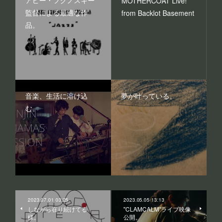
MOTHERCOAT Live!
監督による最適な作
from Backlot Basement
品。
音楽、生活に溶け込
夢が叶っている。
む。
2023.07.01 03:25
2023.05.05 13:13
しながら在り続けてる
"CLAMCALM"ライブ映像
様。
公開。