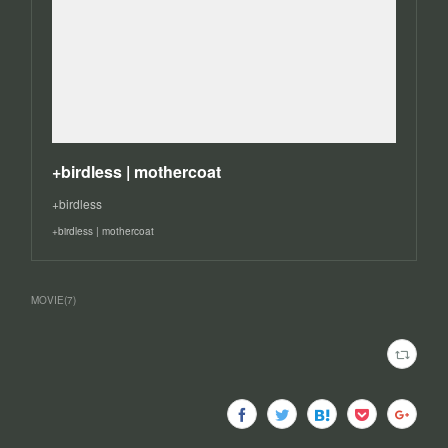
+birdless | mothercoat
+birdless
+birdless | mothercoat
MOVIE
(
7
)