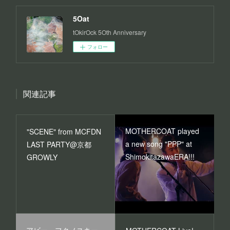
5Oat
tOkirOck 5Oth Anniversary
フォロー
関連記事
MOTHERCOAT played
"SCENE" from MCFDN
a new song "PPP" at
LAST PARTY@京都
ShimokitazawaERA!!!
GROWLY
アビー・フクノスキー