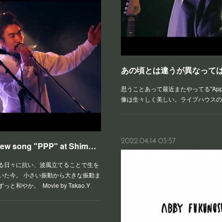
あの頃とは違うが異なって
思うことあって最近またやってる"Ap
像は生々しく美しい。ライブハウスの
2022.04.14 03:57
MOTHERCOAT played a new song "PPP" at ShimokitazawaERA!!!
る日々に抗い、波風立てることで生を
いた今。 小さい振動から大きな振動ま
やか。 Movie by Takao.Y