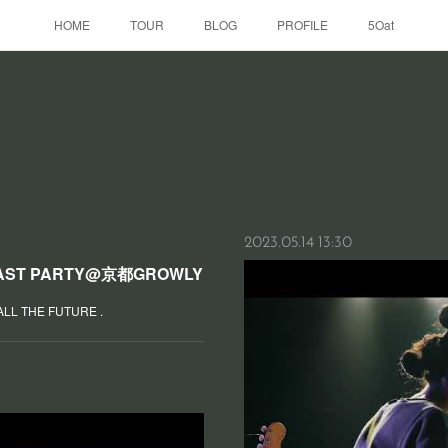
HOME
TOUR
BLOG
PROFILE
5Oat
2023.05.14 13:30
 LAST PARTY@京都GROWLY
 THE FUTURE .