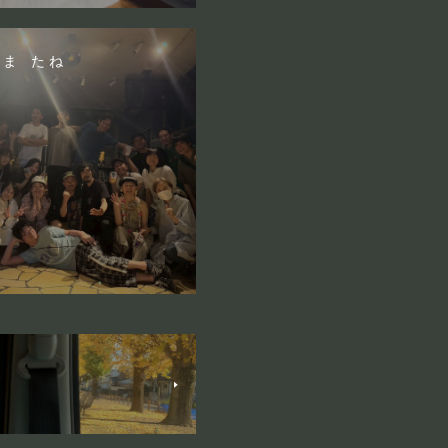
い ま た ね