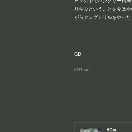
日々の中でハングリー精神
り学ぶということを今はや
がらタングトリルをやった
GD
NOTE
(
126
)
5Oat