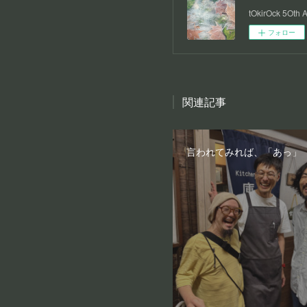
tOkirOck 5Oth 
フォロー
関連記事
言われてみれば、「あっ」