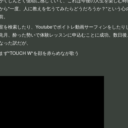
かくしんどく億劫に感じていて、これは今後の人生を楽しむ時
から"一度、人に教えを乞うてみたらどうだろうか？"という心
前。
を検索したり、Youtubeでボイトレ動画サーフィンをした
先月、酔った勢いで体験レッスンに申込むことに成功。数日後
なった訳だが、
ず"TOUCH W"を顔を赤らめなが歌う