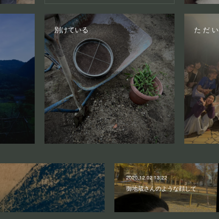
別けている
た だ 
2020.12.02 13:22
御地蔵さんのような顔して