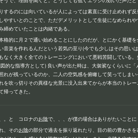
そうで、理由を聞くと。どうしても低くエッジの効いた声だと
りするのには向いているが人によっては素直に受け止めれず反
しやすいとのことで、ただデメリットとして生徒になめられや
み締めていたことは内緒である。
本格的に月２で通い始めることにしたのだが、とにかく基礎を
い音楽を作れるんだという若気の至り(今でも少しはその思いは
もなく大きく全てのトレーニングにおいて悪戦苦闘している。
意図的な指導方として) 良い声が出た時は、大袈裟なくらいに
照れが残っているのか、二人の空気感を俯瞰して笑ってしまい
れを吹っ切りその異様な光景に没入出来てからが本当のトレー
て帰ってきた。
、。と コロナの
お陰
で、、、が僕の場合はありがたいことに
れ、その
お陰
の部分で過去を振り返れたり、目の前の豊かさを