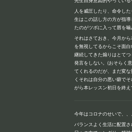
先生自身意図的やっている
人を威圧したり、命令した
生はこの話し方の方が指導
たのがツボに入って唇を噛
それはさておき、今月から
を無視してるからこそ面白
継続してきた煽りはとてつ
発言をしない。(おそらく
てくれるのだが、まだ変な
くそれは自分の悪い癖でそ
がら本レッスン初日を終え
今年はコロナのせいで、、
バランスよく生活に配置さ