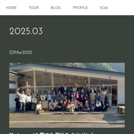
HOME
TOUR
BLOG
PROFILE
5Oat
2025
.
03
23
Mar
2025