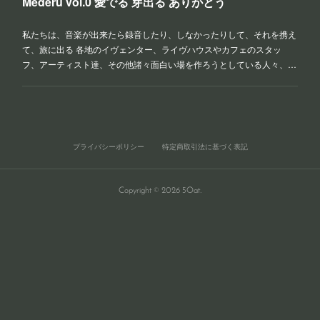
Mederu vol.0 愛でる 芽出る ありがとう
私たちは、音楽が出来たら録音したり、しなかったりして、それを携え
て、旅に出る 各地のイヴェンター、ライヴハウスやカフェのスタッ
フ、アーティスト達、その他諸々面白い場を作ろうとしている人々、…
プライバシーポリシー
特定商取引法に基づく表記
Copyright ©
2026
5Oat
.