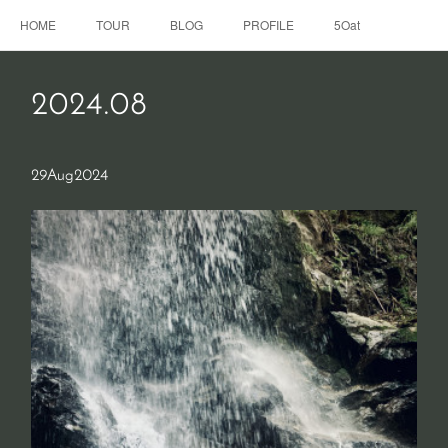
HOME
TOUR
BLOG
PROFILE
5Oat
2024
.
08
29
Aug
2024