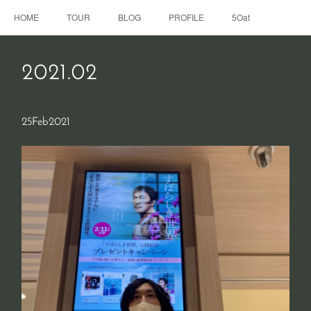
HOME
TOUR
BLOG
PROFILE
5Oat
2021
.
02
25
Feb
2021