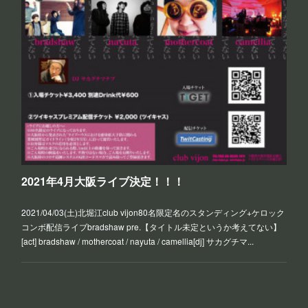
2021年4月大阪ライブ決定！！！
2021/04/03(土)北堀江club vijon80名限定名のスタンディング+ケロック
コンボ配信ライブbradshaw pre.【タイトル未定というか考えてない】
[act] bradshaw / mothercoat / nayuta / camellia[dj] サカグチマ...