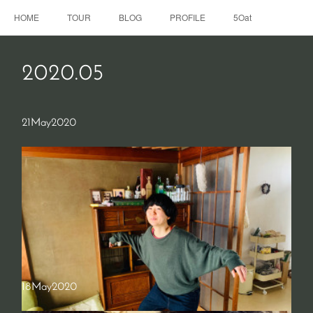
HOME
TOUR
BLOG
PROFILE
5Oat
2020
.
05
21
May
2020
18
May
2020