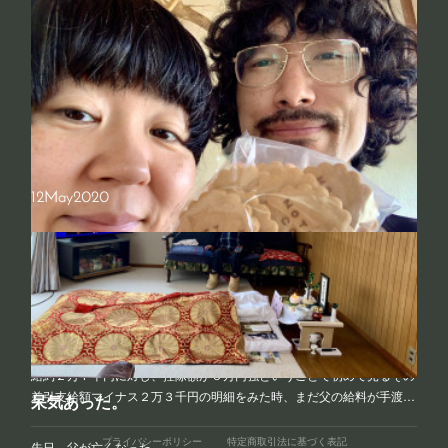
我々は不自然体である。
自分は不自然な人間だと思っているが、不自然なことは人間社会の構造
上肯定すべきだと考えている。何を持って不自然と思うかというとやは
り人間以外の動物と比べてということになる訳で、一概には言えない…
12
May
2020
nO see On
昨日、先月の給料が振り込まれたというか、勤め先の明細が出た。 支
給約２万７千円に対し、控除額が５万円強ということで初めて見るその
差引支給額マイナス２万３千円の明細をみた時、まだ父の給料が手渡…
呆気あった。
プライバシーポリシー
特定商取引法に基づく表記
先日、父が亡くなった。