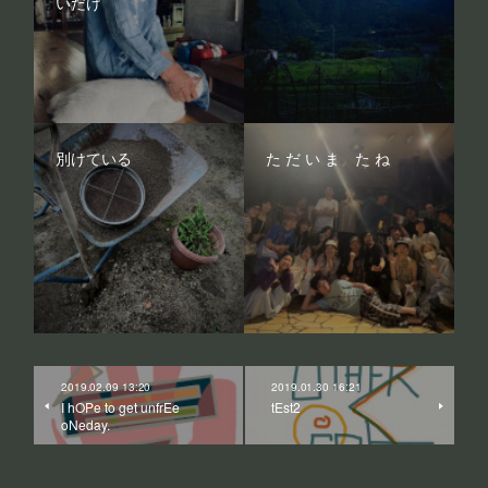
いだけ
別けている
た だ い ま た ね
2019.02.09 13:20
2019.01.30 16:21
I hOPe to get unfrEe
tEst2
oNeday.