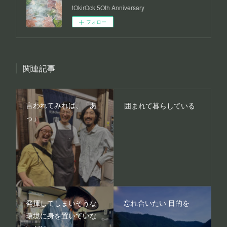
tOkirOck 5Oth Anniversary
フォロー
関連記事
言われてみれば、「あ
囲まれて暮らしている
っ」
発揮してしまいそうな
忘れ合いたい 目的を
環境に身を置いていな