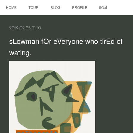
HOME
TOUR
BLOG
PROFILE
5Oat
2019.02.05 21:10
sLowman fOr eVeryone who tirEd of
wating.