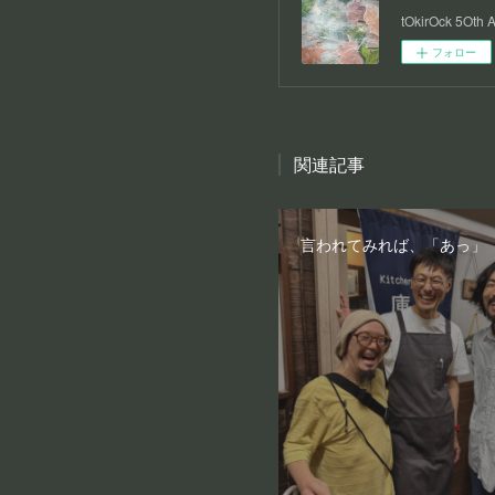
tOkirOck 5Oth 
フォロー
関連記事
言われてみれば、「あっ」