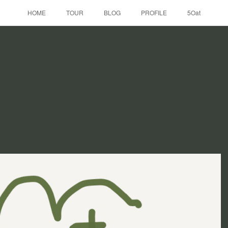
HOME
TOUR
BLOG
PROFILE
5Oat