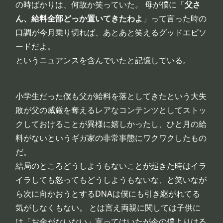
の時ばかりは、何故か笑っていた。 母が僕に「
父さ
ん、給料全部どっか置いてきたわよ
」って言った時の
口調が今月乗り切れば、あとあと笑えるグッドエピソ
ードだよ。
というニュアンスを含んでいたと記憶している。
小学生だった僕も父が給料を落としてきたという大失
敗が父の威厳を奪えるレアなコンテンツとしてストッ
クしておけることが異様に嬉しかったし、ひと月の給
料がないというギガ家の非常事態にワクワクしたもの
だ。
結局のところどうしようもないことが起きた時はイラ
イラしても怒ってもどうしようもないな、と笑いなが
ら次に向かおうとするDNAは僕にも引き継がれてる
気がしなくもない。 とは言え両親に関しては子供に
は「お金がないない」言ってはいたが今の僕よりはる