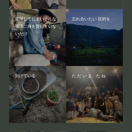
発揮してしまいそうな
忘れ合いたい 目的を
環境に身を置いていな
いだけ
別けている
た だ い ま た ね