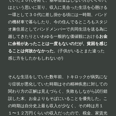
はという思いに至り、収入に見合った生活を心懸ける
一環として３０代に差し掛かる頃には一時期、バンド
の機材車で暮らしたり、今の住んでるところもスタジ
オ兼住居としてバンドメンバーで共同生活を送る為に
越してきたりといわゆる一般的な価値観における
お金
に余裕があったことは一度もないのだが、貧困を感じ
ることは何故かなかった
。(子供がいるとまた違った
感じ方をしたかもしれないが)
そんな生活をしていた数年前、トキロックが病気にな
り症状が悪化していた時期はその精神疾患に対しての
関わり方の正解は見えづらく、失敗もしながら試行錯
誤した末、お金よりもそばにいることを優先した。こ
の時期は自分史上最も収入が少なく、その時は月１
１〜１２万円くらいの収入だったので、税金、家賃光