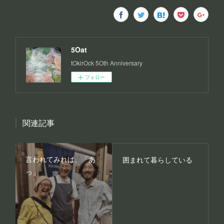
5Oat
tOkirOck 5Oth Anniversary
フォロー
関連記事
言われてみれば、「あ
囲まれて暮らしている
っ」