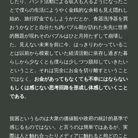
したり、バンド活動による収入も入るようになったこ
とで僕らの生活にようやく金銭的な余裕も見え隠れし
始め、旅行貯金でもしようかだとか、食器洗浄器を買
おうかなどと自分たち内バブル期が訪れた矢先に世界
的難題が現れそのバブルはひと月持たずして崩壊し
た。見えない未来を前に今、はっきりわかっているこ
とは以前から模索していた経済活動に依存し過ぎた暮
らしから少なくとも僕らは少しづつ脱却していきたい
ということ。それは完全にお金を切り離すということ
ではなく、
お金があってもなくても不幸にはならない
もしくは感じない思考回路を形成し体感していくこと
である
。
貧困というものは大衆の価値観や政府の統計的基準で
感じるものではない。と言うのは簡単ではあるが、実
際は人と触れ合ったりメディアに触れると殆どのこと