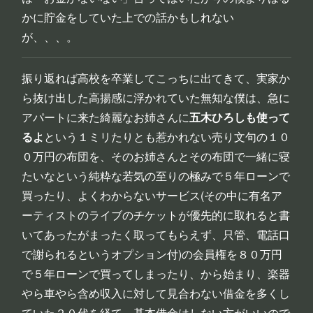
かに貯金をしていた上での話かもしれない
が、、、。
振り返れば高校を卒業してこっちに出てきて、実家か
ら抜け出した高揚感に浮かれていた無知な僕は、急に
アパートに来た綺麗なお姉さんに
五木ひろしも使って
るよ
という１ミリたりとも惹かれない売り文句の１０
０万円の布団を、そのお姉さんとその布団で一緒に寝
たいなという純粋な若気の至りの極みで５年ローンで
買ったり、よくわからないサービス(その中に有名ア
ーティストのライブのチケットが優先的に取れると書
いてあったがまったく取ってもらえず、只管、電話口
で謝られるというオプション付)の会員権を８０万円
で５年ローンで買ってしまったり、から始まり、楽器
やら車やら含め収入に対して見合わない借金を多くし
ていた２０代を経て、基本借金はしない方がいいので