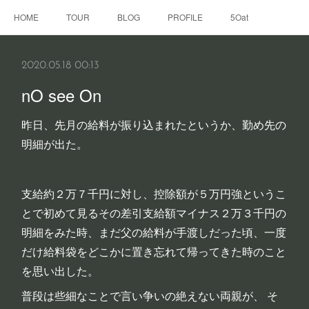
HOME
TOUR
BLOG
PROFILE
5Oat
2020.05.18 00:13
nO see On
昨日、先月の給料が振り込まれたというか、勤め先の
明細が出た。
支給約２万７千円に対し、控除額が５万円強というこ
とで初めて見るその差引支給額マイナス２万３千円の
明細をみた時、まだ父の給料が手渡しだった頃、一度
だけ給料袋をどこかに置き忘れて帰ってきた時のこと
を思い出した。
普段は些細なことで言い争いの絶えない両親が、 そ