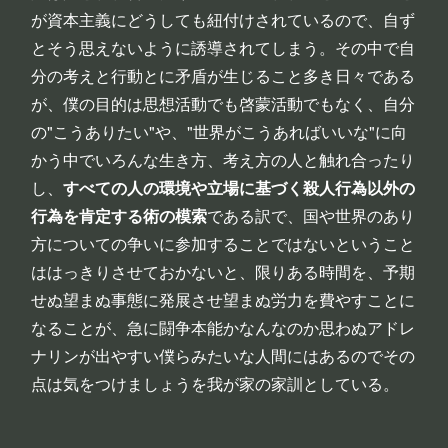
が資本主義にどうしても紐付けされているので、自ず
とそう思えないように誘導されてしまう。その中で自
分の考えと行動とに矛盾が生じること多き日々である
が、僕の目的は思想活動でも啓蒙活動でもなく、自分
の"こうありたい"や、"世界がこうあればいいな"に向
かう中でいろんな生き方、考え方の人と触れ合ったり
し、
すべての人の環境や立場に基づく殺人行為以外の
行為を肯定する術の模索
である訳で、国や世界のあり
方についての争いに参加することではないということ
ははっきりさせておかないと、限りある時間を、予期
せぬ望まぬ事態に発展させ望まぬ労力を費やすことに
なることが、急に闘争本能かなんなのか思わぬアドレ
ナリンが出やすい僕らみたいな人間にはあるのでその
点は気をつけましょうを我が家の家訓としている。