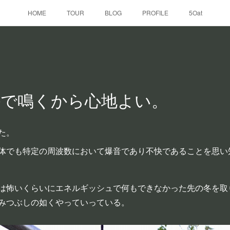
HOME
TOUR
BLOG
PROFILE
5Oat
外で鳴くから心地よい。
た。
体でも特定の周波数において爆音であり不快であることを思い
は怖いくらいにエネルギッシュで何もできなかった先の冬を取
みつぶしの如くやっていっている。