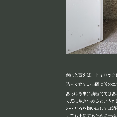
僕はと言えば、トキロック
恐らく寝ている間に僕のエ
あらゆる事に消極的ではあ
て庭に敷きつめるという作
のへどろを掬い出しては消
くても小便するために一歩