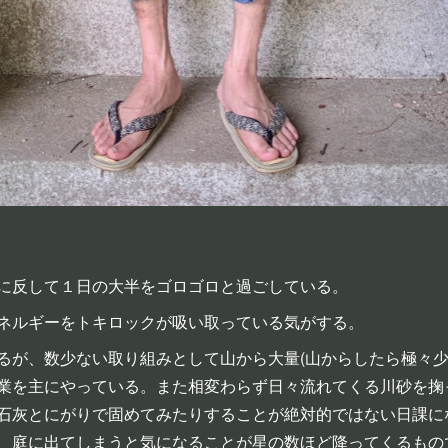
に反して１日の大半をゴロゴロと過ごしている。
ネルギーをトキロックが吸い取っている気がする。
るが、数少ない取り組みとして山から大量(山からしたら極々少
業を主にやっている。また相変わらず日々流れてくる川砂を掬
石灰とにがりで固めてみたりすることが絶対的ではない日課に
、庭に出てしまうと気になることが星の数ほど降ってくるもの