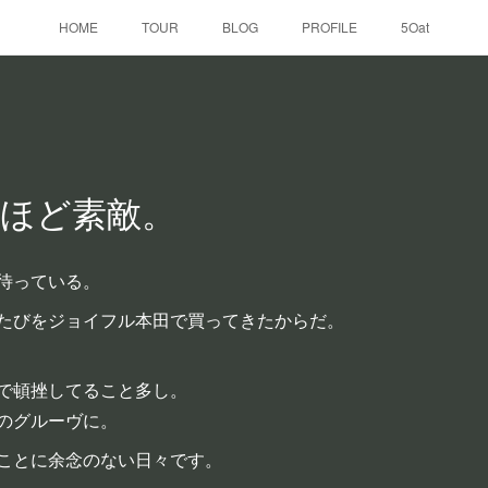
HOME
TOUR
BLOG
PROFILE
5Oat
ほど素敵。
待っている。
たびをジョイフル本田で買ってきたからだ。
で頓挫してること多し。
のグルーヴに。
ことに余念のない日々です。