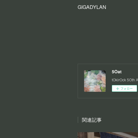
GIGADYLAN
5Oat
tOkirOck 5Oth 
フォロー
関連記事